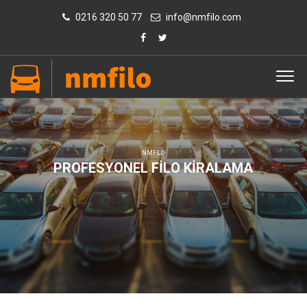
0216 320 50 77
info@nmfilo.com
N
M
F
I
L
O
P
R
O
F
E
S
Y
O
N
E
L
F
I
L
O
K
I
R
A
L
A
M
A